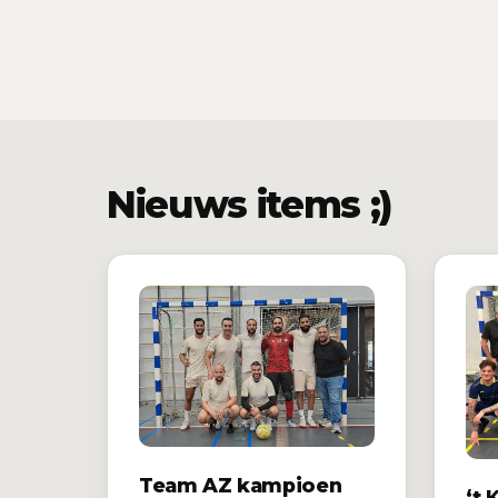
Nieuws items ;)
Team AZ kampioen
‘t 