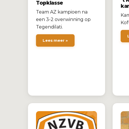
Topklasse
ka
Team AZ kampioen na
Kam
een 3-2 overwinning op
Kof
Tegendilati.
Lees meer »