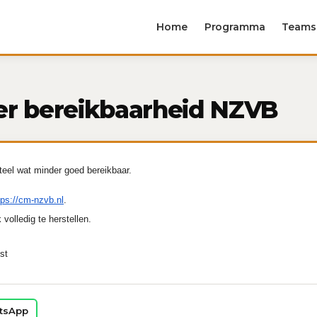
Home
Programma
Teams
nder bereikbaarheid NZVB
el wat minder goed bereikbaar.
tps://cm-nzvb.nl
.
volledig te herstellen.
st
tsApp