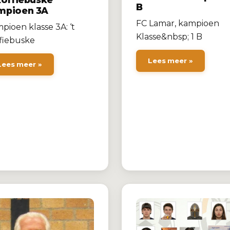
B
mpioen 3A
FC Lamar, kampioen
pioen klasse 3A: ‘t
Klasse&nbsp; 1 B
fiebuske
Lees meer »
Lees meer »