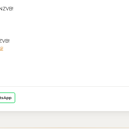
 NZVB!
ZVB!
á!
tsApp