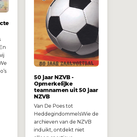
ecte
s
.En
ij
.We
o’s
50 jaar NZVB -
Opmerkelijke
teamnamen uit 50 jaar
NZVB
Van De Poes tot
HeddegindommelsWie de
archieven van de NZVB
induikt, ontdekt niet