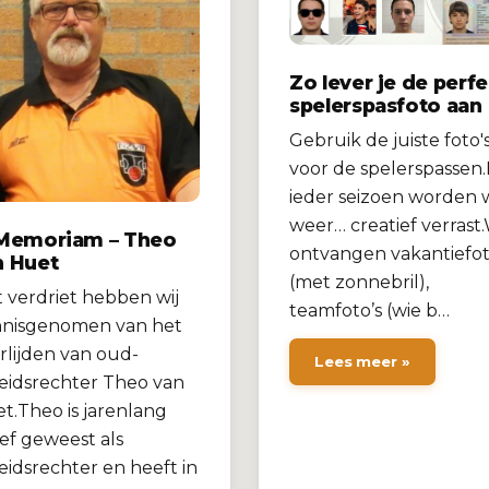
Zo lever je de perf
spelerspasfoto aan
Gebruik de juiste foto'
voor de spelerspassen
ieder seizoen worden w
weer… creatief verrast
 Memoriam – Theo
ontvangen vakantiefot
n Huet
(met zonnebril),
 verdriet hebben wij
teamfoto’s (wie b…
nisgenomen van het
rlijden van oud-
Lees meer »
eidsrechter Theo van
t.Theo is jarenlang
ief geweest als
eidsrechter en heeft in