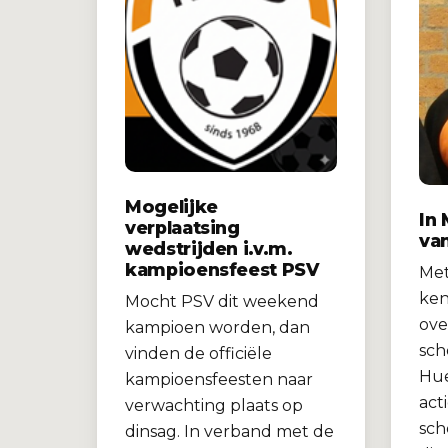
Mogelijke
In
verplaatsing
va
wedstrijden i.v.m.
kampioensfeest PSV
Met
ken
Mocht PSV dit weekend
ove
kampioen worden, dan
sch
vinden de officiële
Hue
kampioensfeesten naar
act
verwachting plaats op
sch
dinsag. In verband met de