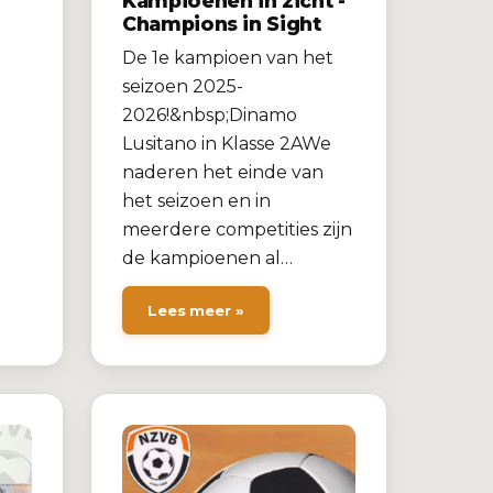
Kampioenen in zicht -
Champions in Sight
De 1e kampioen van het
seizoen 2025-
2026!&nbsp;Dinamo
Lusitano in Klasse 2AWe
naderen het einde van
het seizoen en in
meerdere competities zijn
de kampioenen al…
Lees meer »