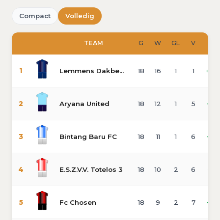
Compact
Volledig
#
TEAM
G
W
GL
V
SD
1
Lemmens Dakbedekking
18
16
1
1
+80
2
Aryana United
18
12
1
5
+32
3
Bintang Baru FC
18
11
1
6
+27
4
E.S.Z.V.V. Totelos 3
18
10
2
6
+19
5
Fc Chosen
18
9
2
7
+22