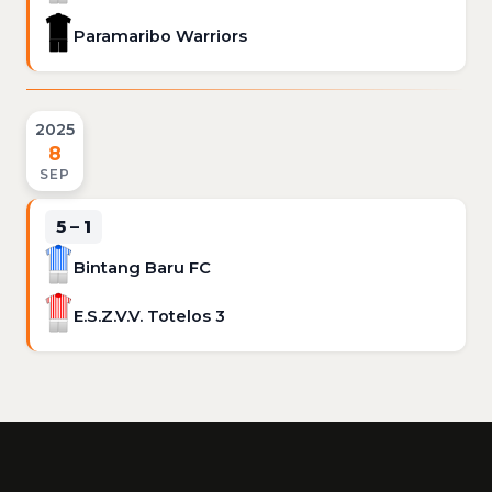
Paramaribo Warriors
2025
8
SEP
5 – 1
Bintang Baru FC
E.S.Z.V.V. Totelos 3