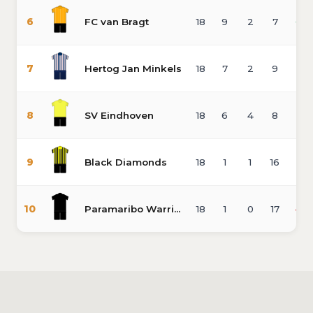
6
FC van Bragt
18
9
2
7
+12
7
Hertog Jan Minkels
18
7
2
9
-41
8
SV Eindhoven
18
6
4
8
-5
9
Black Diamonds
18
1
1
16
-71
10
Paramaribo Warriors
18
1
0
17
-75