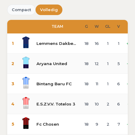
Compact
Volledig
#
TEAM
G
W
GL
V
SD
1
Lemmens Dakbedekking
18
16
1
1
+80
2
Aryana United
18
12
1
5
+32
3
Bintang Baru FC
18
11
1
6
+27
4
E.S.Z.V.V. Totelos 3
18
10
2
6
+19
5
Fc Chosen
18
9
2
7
+22