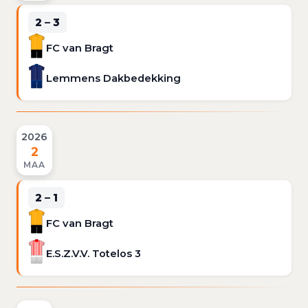
2 – 3
FC van Bragt
Lemmens Dakbedekking
2026
2
MAA
2 – 1
FC van Bragt
E.S.Z.V.V. Totelos 3