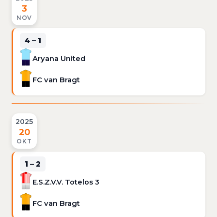
3
NOV
4 – 1
Aryana United
FC van Bragt
2025
20
OKT
1 – 2
E.S.Z.V.V. Totelos 3
FC van Bragt