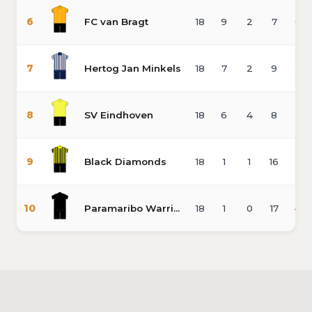
6
FC van Bragt
18
9
2
7
+12
7
Hertog Jan Minkels
18
7
2
9
-41
8
SV Eindhoven
18
6
4
8
-5
9
Black Diamonds
18
1
1
16
-71
10
Paramaribo Warriors
18
1
0
17
-75