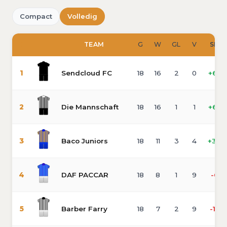
Compact
Volledig
#
TEAM
G
W
GL
V
SD
1
Sendcloud FC
18
16
2
0
+68
2
Die Mannschaft
18
16
1
1
+65
3
Baco Juniors
18
11
3
4
+34
4
DAF PACCAR
18
8
1
9
-6
5
Barber Farry
18
7
2
9
-17