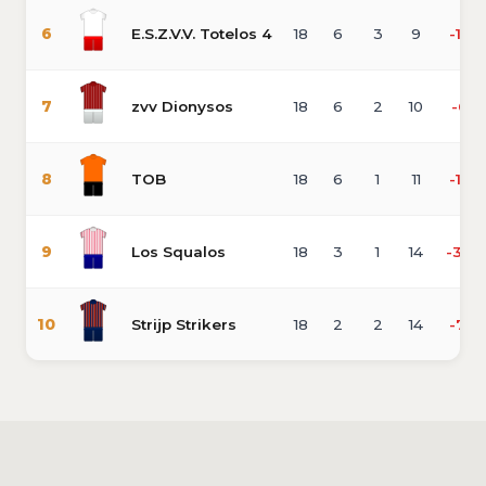
6
E.S.Z.V.V. Totelos 4
18
6
3
9
-17
7
zvv Dionysos
18
6
2
10
-6
8
TOB
18
6
1
11
-16
9
Los Squalos
18
3
1
14
-34
10
Strijp Strikers
18
2
2
14
-71