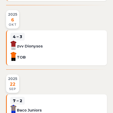
2025
6
OKT
4 – 3
zvv Dionysos
TOB
2025
22
SEP
7 – 2
Baco Juniors