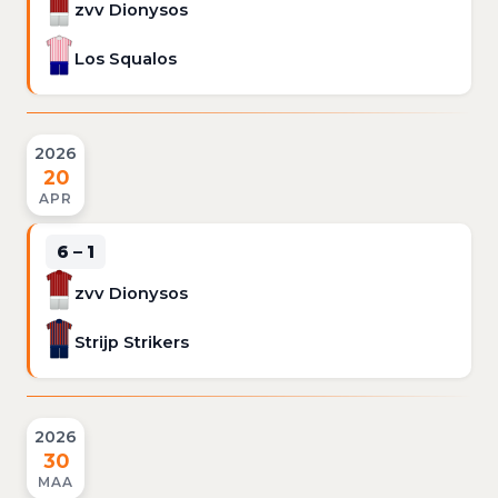
zvv Dionysos
Los Squalos
2026
20
APR
6 – 1
zvv Dionysos
Strijp Strikers
2026
30
MAA