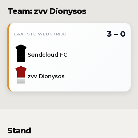
Team: zvv Dionysos
3 – 0
LAATSTE WEDSTRIJD
Sendcloud FC
zvv Dionysos
Stand