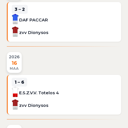
3 – 2
DAF PACCAR
zvv Dionysos
2026
16
MAA
1 – 6
E.S.Z.V.V. Totelos 4
zvv Dionysos