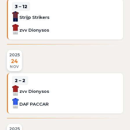
3 – 12
Strijp Strikers
zvv Dionysos
2025
24
NOV
2 – 2
zvv Dionysos
DAF PACCAR
2025