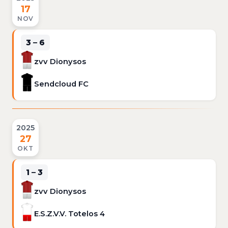
17
NOV
3 – 6
zvv Dionysos
Sendcloud FC
2025
27
OKT
1 – 3
zvv Dionysos
E.S.Z.V.V. Totelos 4