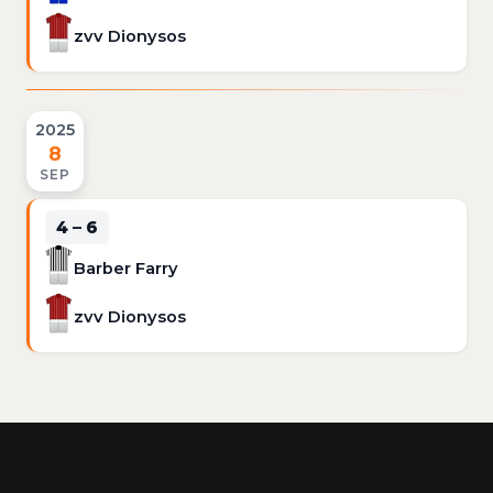
zvv Dionysos
2025
8
SEP
4 – 6
Barber Farry
zvv Dionysos