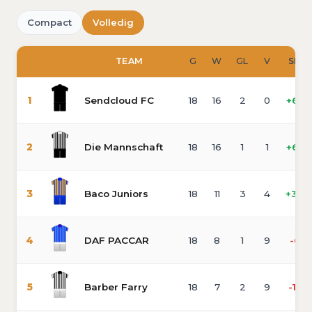
Compact
Volledig
#
TEAM
G
W
GL
V
SD
1
Sendcloud FC
18
16
2
0
+68
2
Die Mannschaft
18
16
1
1
+65
3
Baco Juniors
18
11
3
4
+34
4
DAF PACCAR
18
8
1
9
-6
5
Barber Farry
18
7
2
9
-17