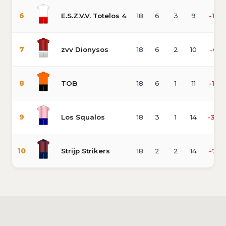
6
E.S.Z.V.V. Totelos 4
18
6
3
9
-17
7
zvv Dionysos
18
6
2
10
-6
8
TOB
18
6
1
11
-16
9
Los Squalos
18
3
1
14
-34
10
Strijp Strikers
18
2
2
14
-71