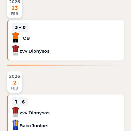
2026
23
FEB
3 – 0
TOB
zvv Dionysos
2026
2
FEB
1 – 6
zvv Dionysos
Baco Juniors