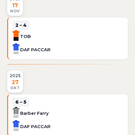
17
NOV
2 – 4
TOB
DAF PACCAR
2025
27
OKT
6 – 5
Barber Farry
DAF PACCAR