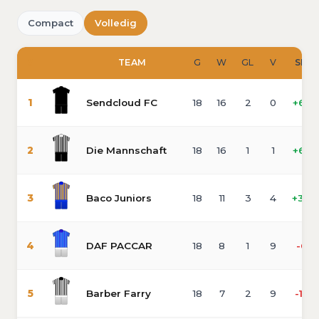
Compact
Volledig
#
TEAM
G
W
GL
V
SD
1
Sendcloud FC
18
16
2
0
+68
2
Die Mannschaft
18
16
1
1
+65
3
Baco Juniors
18
11
3
4
+34
4
DAF PACCAR
18
8
1
9
-6
5
Barber Farry
18
7
2
9
-17