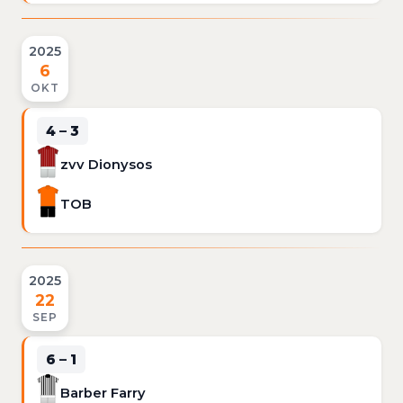
2025
6
OKT
4 – 3
zvv Dionysos
TOB
2025
22
SEP
6 – 1
Barber Farry