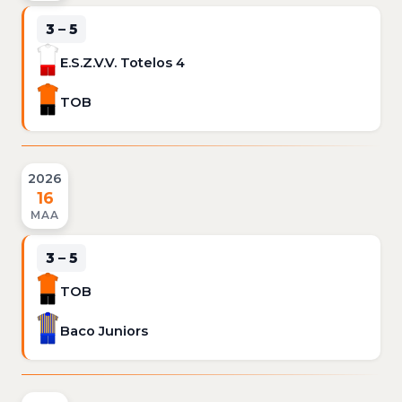
3 – 5
E.S.Z.V.V. Totelos 4
TOB
2026
16
MAA
3 – 5
TOB
Baco Juniors