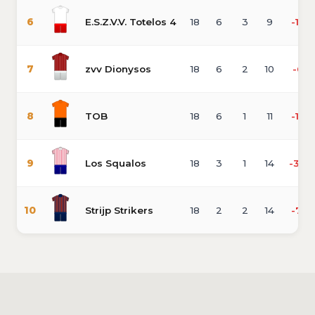
6
E.S.Z.V.V. Totelos 4
18
6
3
9
-17
7
zvv Dionysos
18
6
2
10
-6
8
TOB
18
6
1
11
-16
9
Los Squalos
18
3
1
14
-34
10
Strijp Strikers
18
2
2
14
-71