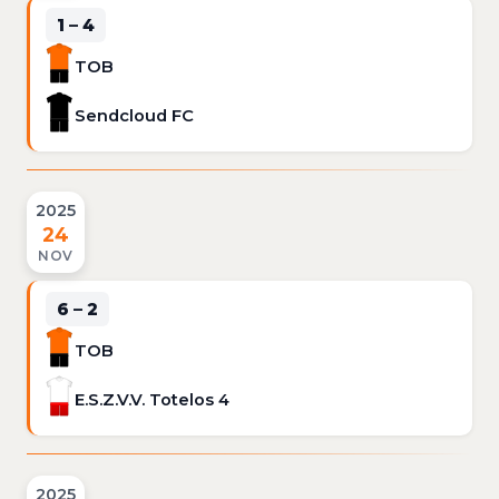
1 – 4
TOB
Sendcloud FC
2025
24
NOV
6 – 2
TOB
E.S.Z.V.V. Totelos 4
2025