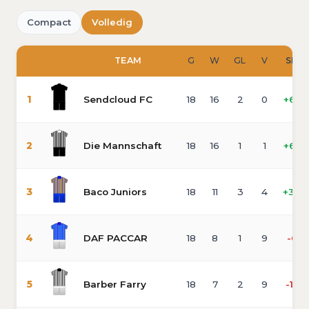
Compact
Volledig
#
TEAM
G
W
GL
V
SD
1
Sendcloud FC
18
16
2
0
+68
2
Die Mannschaft
18
16
1
1
+65
3
Baco Juniors
18
11
3
4
+34
4
DAF PACCAR
18
8
1
9
-6
5
Barber Farry
18
7
2
9
-17