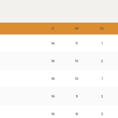
G
W
GL
16
11
1
16
10
2
16
10
1
16
9
2
16
8
3