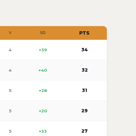
PTS
V
SD
34
4
+39
32
4
+40
31
5
+28
29
5
+20
27
5
+33