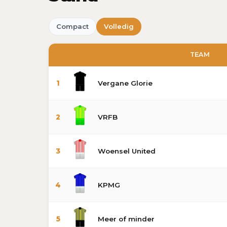
Compact
Volledig
#
TEAM
1
Vergane Glorie
2
VRFB
3
Woensel United
4
KPMG
5
Meer of minder