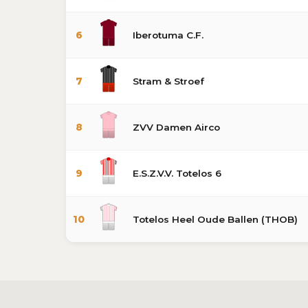
6
Iberotuma C.F.
7
Stram & Stroef
8
ZVV Damen Airco
9
E.S.Z.V.V. Totelos 6
10
Totelos Heel Oude Ballen (THOB)