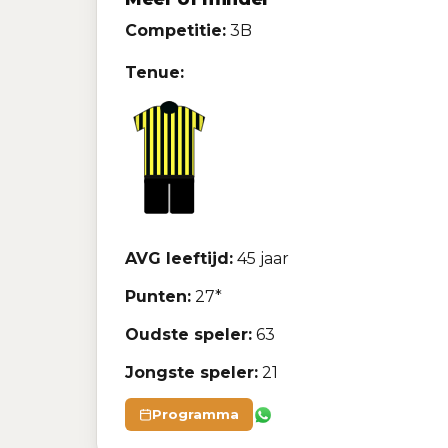
Competitie:
3B
Tenue:
AVG leeftijd:
45 jaar
Punten:
27*
Oudste speler:
63
Jongste speler:
21
Programma