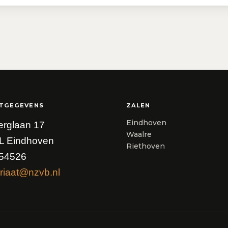
TGEGEVENS
ZALEN
Eindhoven
erglaan 17
Waalre
L Eindhoven
Riethoven
54526
riaat@nzvb.nl