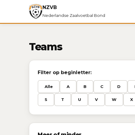
NZVB
Nederlandse Zaalvoetbal Bond
Teams
Filter op beginletter:
Alle
A
B
C
D
S
T
U
V
W
X
Meer of minder