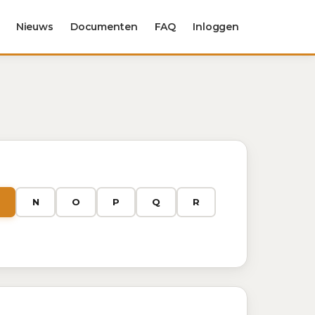
Nieuws
Documenten
FAQ
Inloggen
N
O
P
Q
R