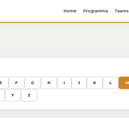
Home
Programma
Teams
E
F
G
H
I
J
K
L
M
Y
Z