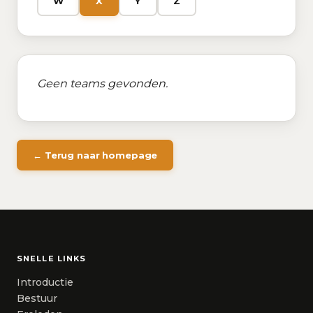
W
X
Y
Z
Geen teams gevonden.
← Terug naar homepage
SNELLE LINKS
Introductie
Bestuur