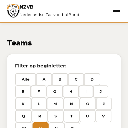
NZVB
Nederlandse Zaalvoetbal Bond
Teams
Filter op beginletter:
Alle
A
B
C
D
E
F
G
H
I
J
K
L
M
N
O
P
Q
R
S
T
U
V