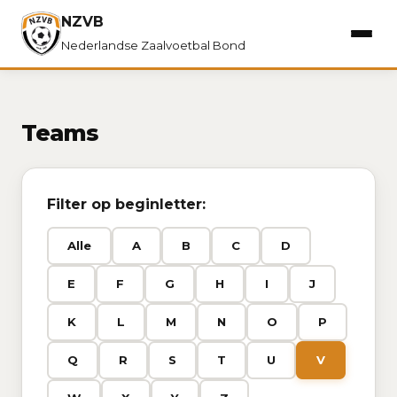
NZVB
Nederlandse Zaalvoetbal Bond
Teams
Filter op beginletter:
Alle
A
B
C
D
E
F
G
H
I
J
K
L
M
N
O
P
Q
R
S
T
U
V