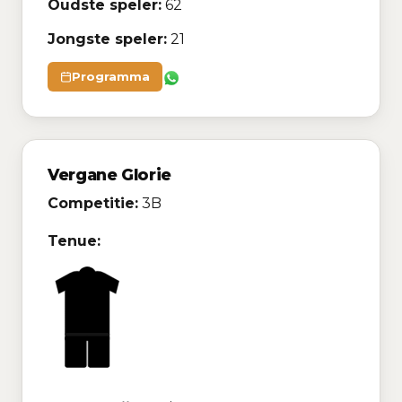
Oudste speler:
62
Jongste speler:
21
Programma
Vergane Glorie
Competitie:
3B
Tenue: