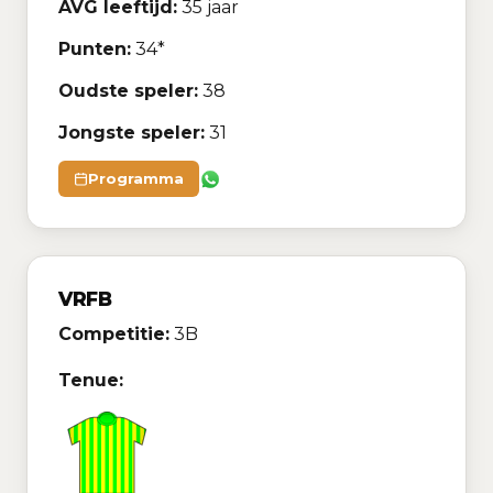
AVG leeftijd:
35 jaar
Punten:
34*
Oudste speler:
38
Jongste speler:
31
Programma
VRFB
Competitie:
3B
Tenue: