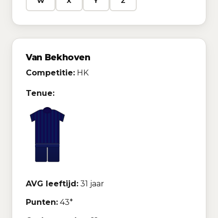
W
X
Y
Z
Van Bekhoven
Competitie:
HK
Tenue:
AVG leeftijd:
31 jaar
Punten:
43*